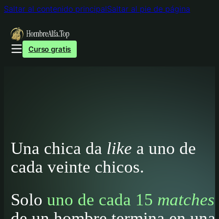
Saltar al contenido principal
Saltar al pie de página
Curso gratis
Una chica da
like
a uno de
cada veinte chicos.
Solo
uno de cada 15
matches
de un hombre termina en una