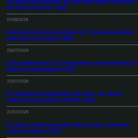
La ciencia del atractivo: por qué ellas tienen el mando a
los 25 y tú a los 45. (446)
01/08/2026
Cómo entender a las mujeres: las 7 ideas que explican
casi todo lo que hacen (445)
29/07/2026
Cómo dejar de ser el «chico bueno» que las mujeres no
eligen (5 coordenadas) (444)
25/07/2026
El «síndrome del compañero de piso»: por qué tu
relación se ha vuelto un trámite (443)
22/07/2026
Por qué tu mujer te manda cada vez más (y te desea
cada vez menos) (442)