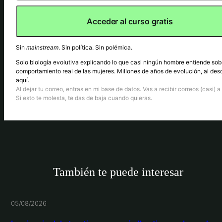
Acceder al curso gratis
Sin
mainstream
. Sin política. Sin polémica.
Solo biología evolutiva explicando lo que casi ningún hombre entiende sob
comportamiento real de las mujeres. Millones de años de evolución, al des
aquí.
Al dejar tu correo, entras en mi base de datos. Vas a recibir correos (casi) a 
Si esto te molesta, te das de baja cuando quieras.
También te puede interesar
05/08/2026