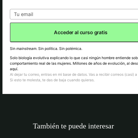
Acceder al curso gratis
Sin
mainstream
. Sin política. Sin polémica.
Solo biología evolutiva explicando lo que casi ningún hombre entiende sob
comportamiento real de las mujeres. Millones de años de evolución, al des
aquí.
Al dejar tu correo, entras en mi base de datos. Vas a recibir correos (casi) a 
Si esto te molesta, te das de baja cuando quieras.
También te puede interesar