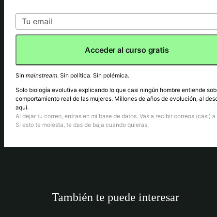
Acceder al curso gratis
Sin
mainstream
. Sin política. Sin polémica.
Solo biología evolutiva explicando lo que casi ningún hombre entiende sob
comportamiento real de las mujeres. Millones de años de evolución, al des
aquí.
Al dejar tu correo, entras en mi base de datos. Vas a recibir correos (casi) a 
Si esto te molesta, te das de baja cuando quieras.
También te puede interesar