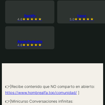
Spotify
Ivoox
4.6
5.0
Apple Podcasts
4.6
👉[Recibe contenido que NO comparto en abierto:
https://www.hombrealfa.top/comunidad/
]
👉[Minicurso Conversaciones infinitas: