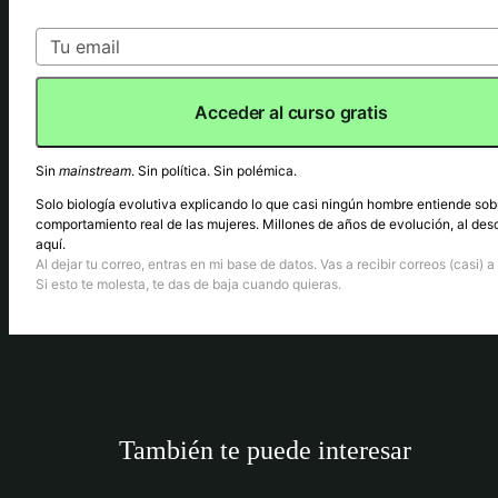
Acceder al curso gratis
Sin
mainstream
. Sin política. Sin polémica.
Solo biología evolutiva explicando lo que casi ningún hombre entiende sob
comportamiento real de las mujeres. Millones de años de evolución, al des
aquí.
Al dejar tu correo, entras en mi base de datos. Vas a recibir correos (casi) a 
Si esto te molesta, te das de baja cuando quieras.
También te puede interesar