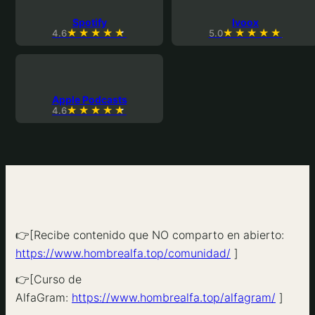
Spotify
Ivoox
4.6
5.0
Apple Podcasts
4.6
👉[Recibe contenido que NO comparto en abierto:
https://www.hombrealfa.top/comunidad/
]
👉[Curso de
AlfaGram:
https://www.hombrealfa.top/alfagram/
]