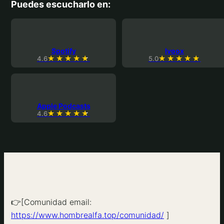
Puedes escucharlo en:
Spotify
Ivoox
4.6
5.0
Apple Podcasts
4.6
👉[Comunidad email:
https://www.hombrealfa.top/comunidad/
]