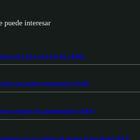
 puede interesar
ando a los 25 y tú a los 45. (446)
lican casi todo lo que hacen (445)
res no eligen (5 coordenadas) (444)
 viviendo en un campo de minas (Caso Real) (441)