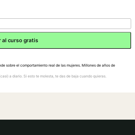
 al curso gratis
nde sobre el comportamiento real de las mujeres. Millones de años de
(casi) a diario. Si esto te molesta, te das de baja cuando quieras.