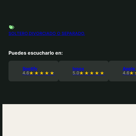
SOLTERO
DIVORCIADO O SEPARADO
Puedes escucharlo en:
Spotify
Ivoox
Apple
4.6
5.0
4.6