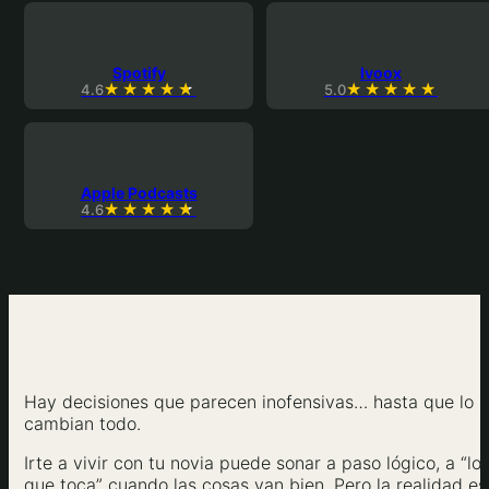
Spotify
Ivoox
4.6
5.0
Apple Podcasts
4.6
Hay decisiones que parecen inofensivas… hasta que lo
cambian todo.
Irte a vivir con tu novia puede sonar a paso lógico, a “lo
que toca” cuando las cosas van bien. Pero la realidad es