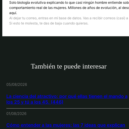
Solo biología evolutiva explicando lo que casi ningún hombre entiende sob
comportamiento real de las mujeres. Millones de años de evolución, al des
aquí.
Al dejar tu correo, entras en mi base de datos. Vas a recibir correos (casi) a 
Si esto te molesta, te das de baja cuando quieras.
También te puede interesar
05/08/2026
La ciencia del atractivo: por qué ellas tienen el mando a
los 25 y tú a los 45. (446)
01/08/2026
Cómo entender a las mujeres: las 7 ideas que explican