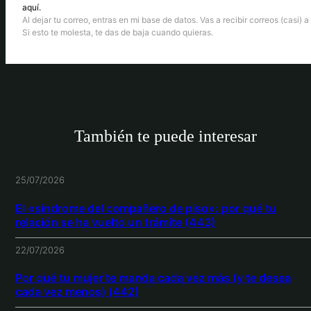
aquí.
Al dejar tu correo, entras en mi base de datos. Vas a recibir correos (casi) a 
Si esto te molesta, te das de baja cuando quieras.
También te puede interesar
25/07/2026
El «síndrome del compañero de piso»: por qué tu
relación se ha vuelto un trámite (443)
22/07/2026
Por qué tu mujer te manda cada vez más (y te desea
cada vez menos) (442)