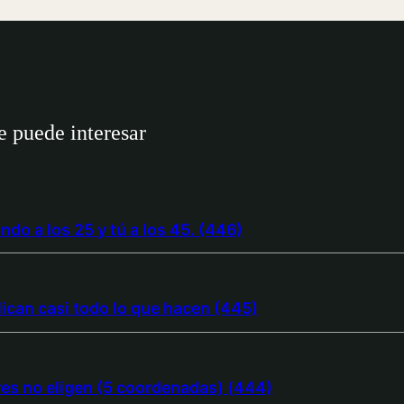
 puede interesar
ando a los 25 y tú a los 45. (446)
lican casi todo lo que hacen (445)
res no eligen (5 coordenadas) (444)