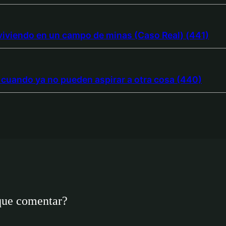
 viviendo en un campo de minas (Caso Real) (441)
cuando ya no pueden aspirar a otra cosa (440)
que comentar?