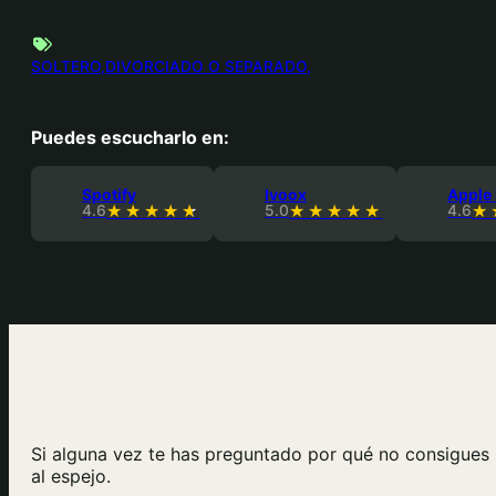
SOLTERO
DIVORCIADO O SEPARADO
Puedes escucharlo en:
Spotify
Ivoox
Apple
4.6
5.0
4.6
Si alguna vez te has preguntado por qué no consigues r
al espejo.