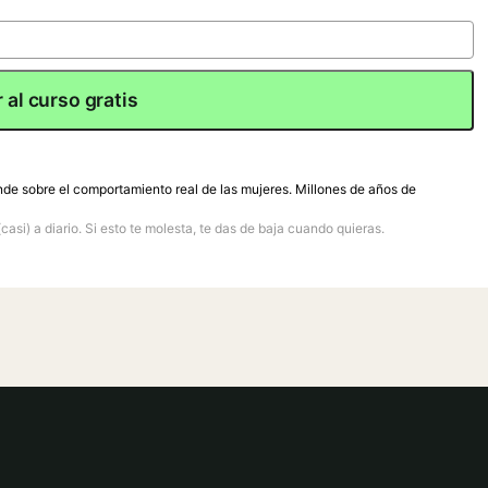
 al curso gratis
nde sobre el comportamiento real de las mujeres. Millones de años de
(casi) a diario. Si esto te molesta, te das de baja cuando quieras.