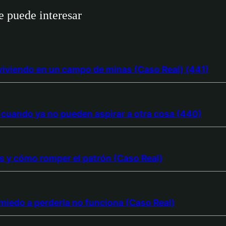
 puede interesar
 viviendo en un campo de minas (Caso Real) (441)
cuando ya no pueden aspirar a otra cosa (440)
ces y cómo romper el patrón (Caso Real)
r miedo a perderla no funciona (Caso Real)