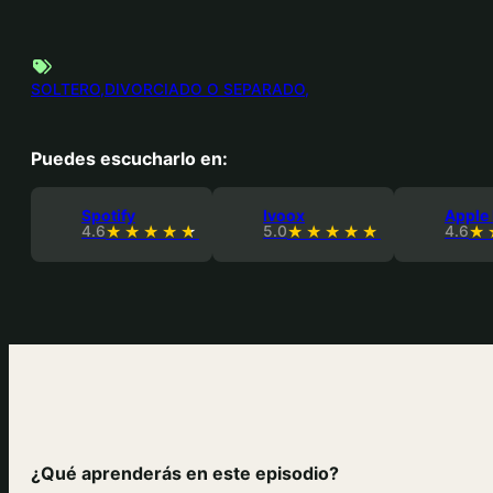
SOLTERO
DIVORCIADO O SEPARADO
Puedes escucharlo en:
Spotify
Ivoox
Apple
4.6
5.0
4.6
¿Qué aprenderás en este episodio?