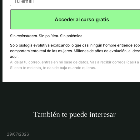
Acceder al curso gratis
Sin
mainstream
. Sin política. Sin polémica.
Solo biología evolutiva explicando lo que casi ningún hombre entiende sob
comportamiento real de las mujeres. Millones de años de evolución, al des
aquí.
Al dejar tu correo, entras en mi base de datos. Vas a recibir correos (casi) a 
Si esto te molesta, te das de baja cuando quieras.
También te puede interesar
29/07/2026