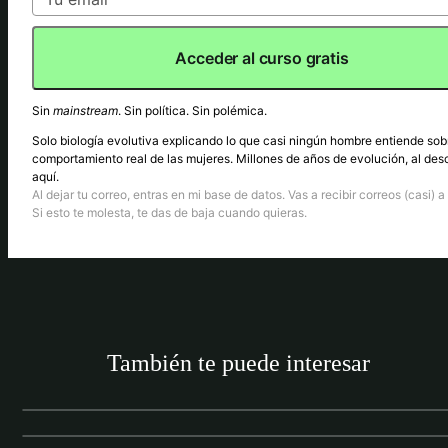
Acceder al curso gratis
Sin
mainstream
. Sin política. Sin polémica.
Solo biología evolutiva explicando lo que casi ningún hombre entiende sob
comportamiento real de las mujeres. Millones de años de evolución, al des
aquí.
Al dejar tu correo, entras en mi base de datos. Vas a recibir correos (casi) a 
Si esto te molesta, te das de baja cuando quieras.
También te puede interesar
ENTENDER A LAS MUJERES (RED PILL)
ENTENDER A LAS MUJERES (RED PILL)
¿Qué debo hacer si mi mujer no me desea?
¿Por qué las mujeres son infieles? Una
perspectiva evolutiva
ATRACCIÓN EN PERSONA
Cómo ligar una amiga: Del rechazo al atractivo