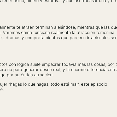
ener físico, dinero y estatus… y aun así fracasar una y otr
almente te atraen terminan alejándose, mientras que las que
ti. Veremos cómo funciona realmente la atracción femenina
nes, dramas y comportamientos que parecen irracionales son
ictos con lógica suele empeorar todavía más las cosas, por 
 pero no para generar deseo real, y la enorme diferencia entr
ige por auténtica atracción.
jer “hagas lo que hagas, todo está mal”, este episodio
e.