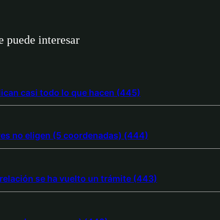
 puede interesar
lican casi todo lo que hacen (445)
res no eligen (5 coordenadas) (444)
relación se ha vuelto un trámite (443)