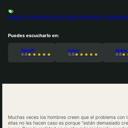
CASADO O EN RELACIÓN
SOLTERO
DIVORCIADO O SEPARAD
Puedes escucharlo en:
Spotify
Ivoox
Apple
4.6
5.0
4.6
Muchas veces los hombres creen que el problema con las 
ellas no les hacen caso es porque “están demasiado cr