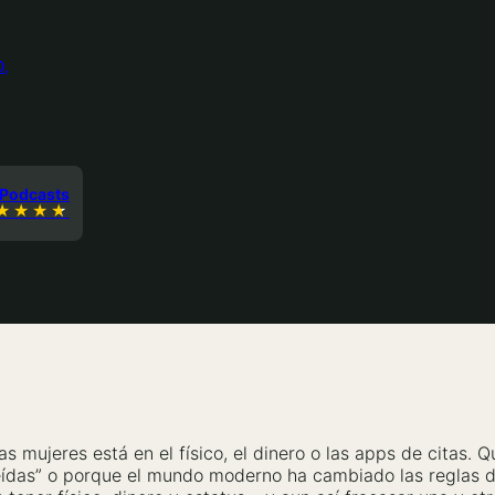
O
 Podcasts
mujeres está en el físico, el dinero o las apps de citas. Q
eídas” o porque el mundo moderno ha cambiado las reglas d