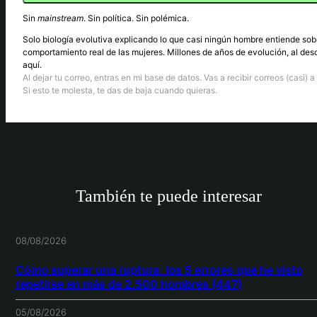
Sin
mainstream
. Sin política. Sin polémica.
Solo biología evolutiva explicando lo que casi ningún hombre entiende sob
comportamiento real de las mujeres. Millones de años de evolución, al des
aquí.
Al dejar tu correo, entras en mi base de datos. Vas a recibir correos (casi) a 
Si esto te molesta, te das de baja cuando quieras.
También te puede interesar
08/08/2026
Cómo superar una ruptura: los 5 errores que he visto
repetirse en más de 2.500 hombres (447)
05/08/2026