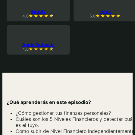
Spotify
Ivoox
4.6
5.0
Apple Podcasts
4.6
¿Qué aprenderás en este episodio?
¿Cómo gestionar tus finanzas personales?
Cuáles son los 5 Niveles Financieros y detectar cuál
es el tuyo.
Cómo subir de Nivel Financiero independientemente