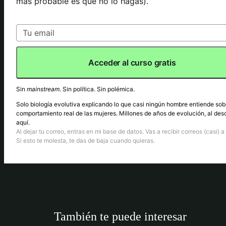
más probable es que no lo hagas).
Acceder al curso gratis
Sin
mainstream
. Sin política. Sin polémica.
Solo biología evolutiva explicando lo que casi ningún hombre entiende sob
comportamiento real de las mujeres. Millones de años de evolución, al des
aquí.
Al dejar tu correo, entras en mi base de datos. Vas a recibir correos (casi) a 
Si esto te molesta, te das de baja cuando quieras.
También te puede interesar
ENTENDER A LAS MUJERES (RED PILL)