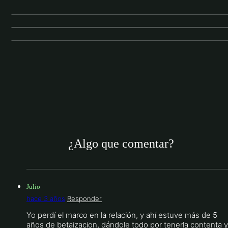
¿Qué debo hacer si mi mujer no me desea?
ENTENDER A LAS MUJERES (RED PILL)
¿Cómo ligar sin redes sociales?
ENTENDER A LAS MUJERES (RED PILL)
Hipergamia Masculina: Lógica y poder social
¿Algo que comentar?
Julio
hace 3 años
Responder
Yo perdí el marco en la relación, y ahí estuve más de 5
años de betaizacion, dándole todo por tenerla contenta y