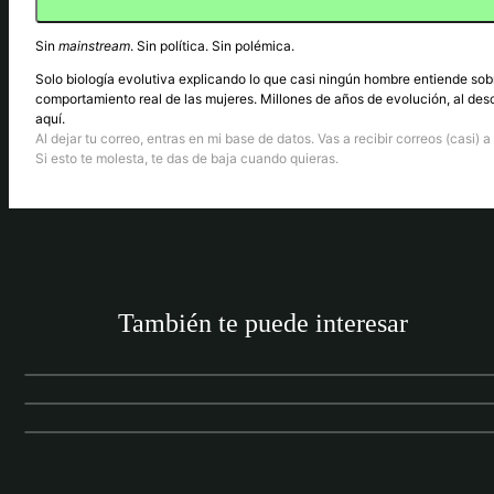
Sin
mainstream
. Sin política. Sin polémica.
Solo biología evolutiva explicando lo que casi ningún hombre entiende sob
comportamiento real de las mujeres. Millones de años de evolución, al des
aquí.
Al dejar tu correo, entras en mi base de datos. Vas a recibir correos (casi) a 
Si esto te molesta, te das de baja cuando quieras.
LIGAR POR REDES SOCIALES
¿Cómo pedirle el número a una chica por
También te puede interesar
instagram?
LIGAR POR REDES SOCIALES
Cómo Ligar en Bumble: La Guía Definitiva
LIGAR POR REDES SOCIALES
Cómo funciona Tinder paso a paso